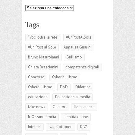
Categorie
Tags
"Voci oltre la rete"
#UnPostAlSole
#Un Post al Sole
Annalisa Guarini
Bruno Mastroianni
Bullismo
Chiara Brescianini
competenze digitali
Concorso
Cyber bullismo
Cyberbullismo
DAD
Didattica
educazione
Educazione ai media
fake news
Genitori
Hate speech
Ic Ozzano Emilia
identità online
Internet
Ivan Cotroneo
KIVA