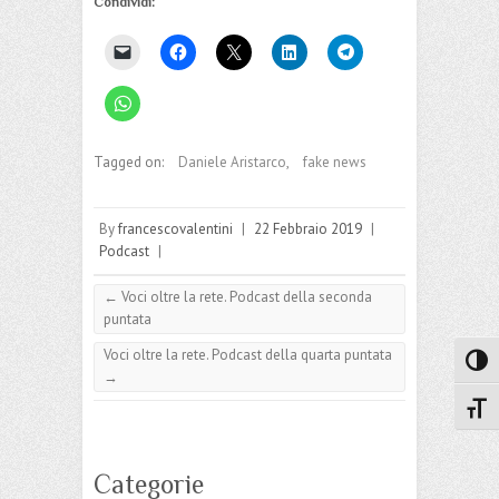
Condividi:
Tagged on:
Daniele Aristarco
,
fake news
By
francescovalentini
|
22 Febbraio 2019
|
Podcast
|
←
Voci oltre la rete. Podcast della seconda
puntata
Voci oltre la rete. Podcast della quarta puntata
Attiva
→
Attiv
Categorie