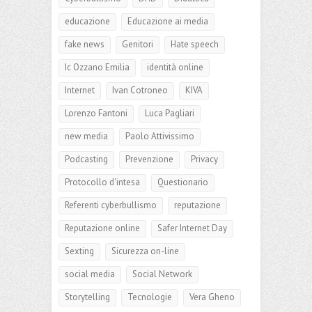
Cyberbullismo
DAD
Didattica
educazione
Educazione ai media
fake news
Genitori
Hate speech
Ic Ozzano Emilia
identità online
Internet
Ivan Cotroneo
KIVA
Lorenzo Fantoni
Luca Pagliari
new media
Paolo Attivissimo
Podcasting
Prevenzione
Privacy
Protocollo d'intesa
Questionario
Referenti cyberbullismo
reputazione
Reputazione online
Safer Internet Day
Sexting
Sicurezza on-line
social media
Social Network
Storytelling
Tecnologie
Vera Gheno