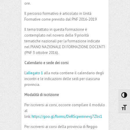
attività documentata in classe, per un totale di 25
ore.
Il percorso formativo è articolato in Unità
Formative come previsto dal PNF 2016-2019
Il tema trattato in questa formazione è
contemplato nel novero delle 9 priorità
tematiche nazionali per la formazione indicate
nel PIANO NAZIONALE DI FORMAZIONE DOCENTI
(PNF 3 ottobre 2016).
Calendario e sede dei corsi
L’
allegato 1
alla nota contiene il calendario degli
incontri e le indicazioni delle sedi per ciascuna
provincia.
Attiva
Modalità di iscrizione
Attiv
Per iscriversi ai corsi, occorre compilare il modulo
al
link:
https://goo.gl/forms/DeRScpemnevg7Zbs1