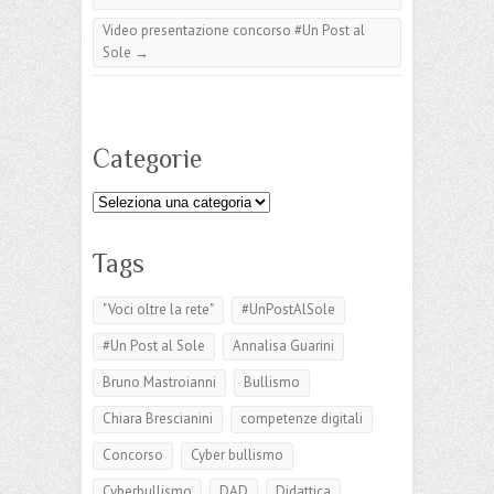
Seminario 6 novembre 2018
Video presentazione concorso #Un Post al
Sole
→
Categorie
Categorie
Tags
"Voci oltre la rete"
#UnPostAlSole
#Un Post al Sole
Annalisa Guarini
Bruno Mastroianni
Bullismo
Chiara Brescianini
competenze digitali
Concorso
Cyber bullismo