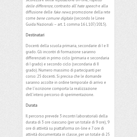
sicurezza
e della
reputazione on-line
,
rispetto
delle differenze
, contrasto all’
hate speech
e alla
diffusione delle
fake news
; promozione della rete
come
bene comune digitale
(secondo le Linee
Guida Nazionali – art. 1 comma 16 L 107/2015).
Destinatari
Docenti della scuola primaria, secondarie di I e II
grado. Gli incontri di formazione saranno
differenziati in primo ciclo (primaria e secondaria
di I grado) e secondo ciclo (secondaria di II
grado). Numero massimo di partecipanti per
corso: 25 docenti. Si precisa che le domande
saranno accolte in ordine temporale di arrivo e
che l’iscrizione comporta la realizzazione
dell’intero percorso di sperimentazione.
Durata
Il percorso prevede 3 incontri laboratoriali della
durata di 3 ore ciascuno (per un totale di 9 ore), 9
ore di attività su piattaforma on-line e 7 ore di