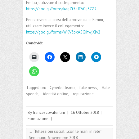
Per iscriversi ai corsi della provincia di Reggio
Emilia, utilizzare il collegamento:
https://goo.gl/forms/kagZt5aJFA0JjS7Z2
Per iscriversi ai corsi della provincia di Rimini,
utilizzare invece il collegamento:
https://goo.gl/forms/WKV3pxASGihwjXlv2
Condividi:
Tagged on:
Cyberbullismo
,
fake news
,
Hate
speech
,
identità online
,
reputazione
By
francescovalentini
|
16 Ottobre 2018
|
Formazione
|
←
“Riflessioni social…con le mani in rete”