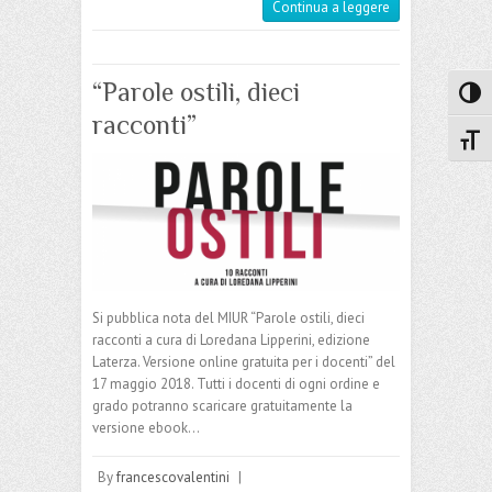
Continua a leggere
“Parole ostili, dieci
Attiva
racconti”
Attiv
Si pubblica nota del MIUR “Parole ostili, dieci
racconti a cura di Loredana Lipperini, edizione
Laterza. Versione online gratuita per i docenti” del
17 maggio 2018. Tutti i docenti di ogni ordine e
grado potranno scaricare gratuitamente la
versione ebook…
By
francescovalentini
|